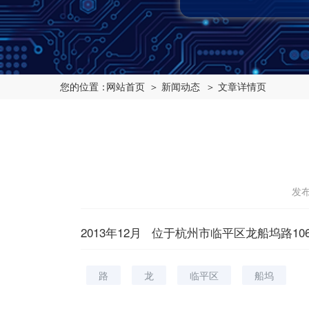
您的位置：
网站首页
＞ 新闻动态
＞ 文章详情页
发布
2013年12月 位于杭州市临平区龙船坞路1
路
龙
临平区
船坞